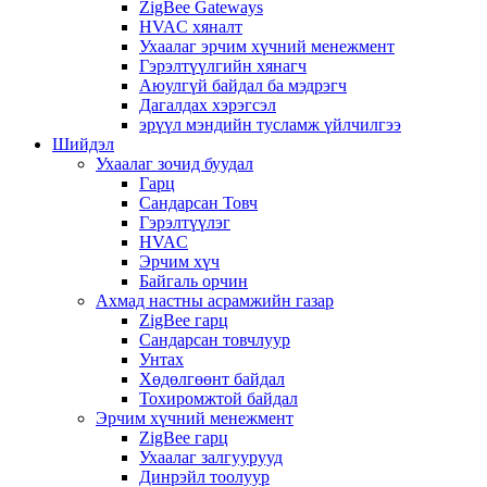
ZigBee Gateways
HVAC хяналт
Ухаалаг эрчим хүчний менежмент
Гэрэлтүүлгийн хянагч
Аюулгүй байдал ба мэдрэгч
Дагалдах хэрэгсэл
эрүүл мэндийн тусламж үйлчилгээ
Шийдэл
Ухаалаг зочид буудал
Гарц
Сандарсан Товч
Гэрэлтүүлэг
HVAC
Эрчим хүч
Байгаль орчин
Ахмад настны асрамжийн газар
ZigBee гарц
Сандарсан товчлуур
Унтах
Хөдөлгөөнт байдал
Тохиромжтой байдал
Эрчим хүчний менежмент
ZigBee гарц
Ухаалаг залгуурууд
Динрэйл тоолуур