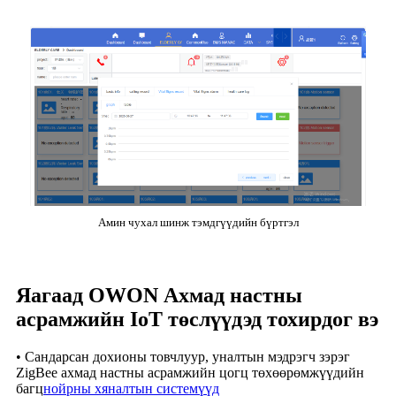
Амин чухал шинж тэмдгүүдийн бүртгэл
Яагаад OWON Ахмад настны
асрамжийн IoT төслүүдэд тохирдог вэ
• Сандарсан дохионы товчлуур, уналтын мэдрэгч зэрэг
ZigBee ахмад настны асрамжийн цогц төхөөрөмжүүдийн
багц
нойрны хяналтын системүүд