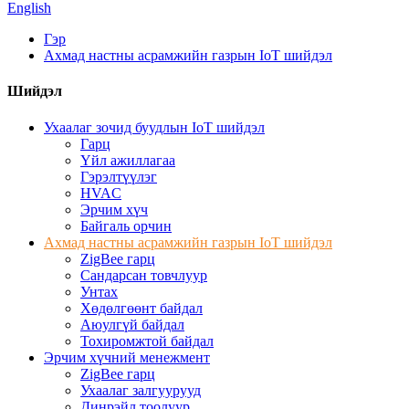
English
Гэр
Ахмад настны асрамжийн газрын IoT шийдэл
Шийдэл
Ухаалаг зочид буудлын IoT шийдэл
Гарц
Үйл ажиллагаа
Гэрэлтүүлэг
HVAC
Эрчим хүч
Байгаль орчин
Ахмад настны асрамжийн газрын IoT шийдэл
ZigBee гарц
Сандарсан товчлуур
Унтах
Хөдөлгөөнт байдал
Аюулгүй байдал
Тохиромжтой байдал
Эрчим хүчний менежмент
ZigBee гарц
Ухаалаг залгуурууд
Динрэйл тоолуур