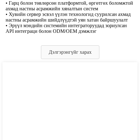
• Гарц болон төвлөрсөн платформтой, өргөтгөх боломжтой
ахмад настны асрамжийн хяналтын систем
• Хувийн сервер эсвэл үүлэн технологид суурилсан ахмад
настны асрамжийн шийдлүүдтэй уян хатан байршуулалт
• Эрүүл мэндийн системийн интеграторуудад зориулсан
API интеграци болон ODM/OEM дэмжлэг
Дэлгэрэнгүйг харах