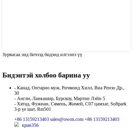
Зурвасаа энд бичээд бидэнд илгээнэ үү
Бидэнтэй холбоо барина уу
- Канад, Онтарио муж, Ричмонд Хилл, Виа Рензо Др.,
30
- Англи, Ланкашир, Бурскоу, Мартин Лэйн 5
- Хятад, Фужиан, Сямень, Жимей, C07 цамхаг, Softpark
3-р үе шат, Rm501
+86 13159213403
sales@owon.com
+86 13159213403
кран356