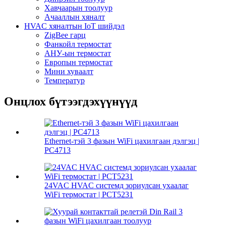
Хавчаарын тоолуур
Ачааллын хяналт
HVAC хяналтын IoT шийдэл
ZigBee гарц
Фанкойл термостат
АНУ-ын термостат
Европын термостат
Мини хуваалт
Температур
Онцлох бүтээгдэхүүнүүд
Ethernet-тэй 3 фазын WiFi цахилгаан дэлгэц |
PC4713
24VAC HVAC системд зориулсан ухаалаг
WiFi термостат | PCT5231