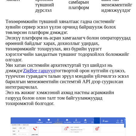
самбарын
түвшний
менежментийг
платформ
дүрслэл
идэвхжүүлдэг
Төхөөрөмжийн түвшний хяналтаас гадна системийг
хувийн сервер эсвэл үүлэн орчинд байршуулж болох
төвлөрсөн платформ дэмждэг.
Энэхүү платформ нь асран хамгаалагч болон операторуудад
өрөөний байдлыг харах, дохиоллыг удирдах,
төхөөрөмжийг тохируулах, янз бүрийн үүрэгт
хэрэглэгчийн хандалтын түвшинг тодорхойлох боломжийг
олгодог.
Уян хатан системийн архитектуртай тул шийдэл нь
дэмждэг
ZigBee гарцууд
тогтвортой орон нутгийн сүлжээ,
түүнчлэн гуравдагч талын эрүүл мэндийн үйлчилгээ эсвэл
барилгын менежментийн системтэй API дээр суурилсан
интеграцчилал.
Энэ нь жижиг хэмжээний ахмад настны асрамжийн
газрууд болон олон талт том байгууламжуудад
тохиромжтой болгодог.