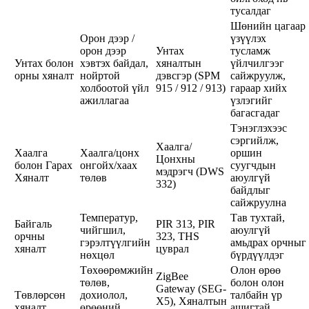
тусалдаг
Шөнийн цагаар
Орон дээр /
үзүүлэх
орон дээр
Унтах
тусламж
Унтах болон
хэвтэх байдал,
хяналтын
үйлчилгээг
орны хяналт
нойртой
дэвсгэр (SPM
сайжруулж,
холбоотой үйл
915 / 912 / 913)
гараар хийх
ажиллагаа
үзлэгийг
багасгадаг
Тэнэглэхээс
сэргийлж,
Хаалга/
Хаалга
Хаалга/цонх
оршин
Цонхны
болон Гарах
онгойх/хаах
суугчдын
мэдрэгч (DWS
Хяналт
төлөв
аюулгүй
332)
байдлыг
сайжруулна
Температур,
Тав тухтай,
Байгаль
PIR 313, PIR
чийгшил,
аюулгүй
орчны
323, THS
гэрэлтүүлгийн
амьдрах орчныг
хяналт
цуврал
нөхцөл
бүрдүүлдэг
Төхөөрөмжийн
Олон өрөө
ZigBee
төлөв,
болон олон
Gateway (SEG-
Төвлөрсөн
дохиолол,
талбайн үр
X5), Хяналтын
хяналт
өрөөний
ашигтай