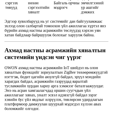
сэргээх
нөхөн
Байгаль орчны
эмчилгээний
төвүүд
сэргээлтийн
мэдрэгч
үр ашгийг
хяналт
дэмжих
Эдгээр хувилбарууд нь уг системийг дан байгууламжаас
эхлээд олон салбартай томоохон үйл ажиллагаа хүртэл янз
бүрийн ахмад настны асрамжийн төслүүдэд хэрхэн уян
хатан байдлаар байршуулж болохыг харуулж байна.
Ахмад настны асрамжийн хяналтын
системийн үндсэн чиг үүрэг
OWON ахмад настны асрамжийн IoT шийдэл нь олон
хяналтын функцийг зориулалтын ZigBee төхөөрөмжүүдтэй
нэгтгэж, бодит цагийн аюулгүй байдал, эрүүл мэндийн
харагдах байдал, асрамжийн газруудад яаралтай
тусламжийн хурдан хариу арга хэмжээг баталгаажуулдаг.
Энэ нь асран хамгаалагчдад оршин суугчдын үйл
ажиллагааг хянах, уналт эсвэл идэвхгүй байдал зэрэг
хэвийн бус үйл явдлыг илрүүлэх, төвлөрсөн удирдлагын
платформоор дамжуулан шуурхай мэдэгдэл хүлээн авах
боломжийг олгодог.