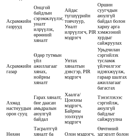
Оршин
Онцгой
Айдас
суугчдын
байдлын
түгшүүрийн
аюулгүй
сэрэмжлүүлэг,
Асрамжийн
товчлуур,
байдал болон
уналт
газрууд
Уналт
хариу арга
илрүүлэх,
илрүүлэгч, PIR
хэмжээний
өрөөний
мэдрэгч
хурдыг
хяналт
сайжруулах
Урьдчилан
Өдөр тутмын
сэргийлэх
үйл
Унтах
тусламж
Асрамжийн
ажиллагааг
хяналтын
үйлчилгээг
газар
хянах,
дэвсгэр, PIR
идэвхжүүлж,
нойрны
мэдрэгч
гараар шалгах
хяналт
ажиллагааг
багасгах
Хаалга/
Гарах хяналт,
Тэнэглэхээс
Цонхны
Ахмад
бие даасан
сэргийлж,
мэдрэгч,
настнуудын
амьдралын
аюулгүй
Байрны
орон сууц
аюулгүй
байдлыг
эзэлхүүн
байдал
сайжруулна
мэдрэгч
Тасралтгүй
Өвчтөний
Нөхөн
хяналт ба
Олон мэдрэгч,
эдгэрэлт болон