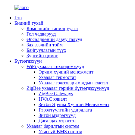
Гэр
Бидний тухай
Компанийн танилцуулга
Гол чадварууд
Өрсөлдөөний давуу талууд
Зах зээлийн тойм
Байгууллагын түүх
Зургийн цомог
Бүтээгдэхүүн
WiFi ухаалаг төхөөрөмжүүд
Эрчим хүчний менежмент
Ухаалаг термостат
Ухаалаг тэжээвэр амьтдын тэжээл
ZigBee ухаалаг гэрийн бүтээгдэхүүнүүд
ZigBee Gateways
HVAC хяналт
Зигби Эрчим Хүчний Менежмент
Гэрэлтүүлгийн удирдлага
Зигби мэдрэгчүүд
Дагалдах хэрэгсэл
Ухаалаг барилгын систем
Утасгүй BMS систем