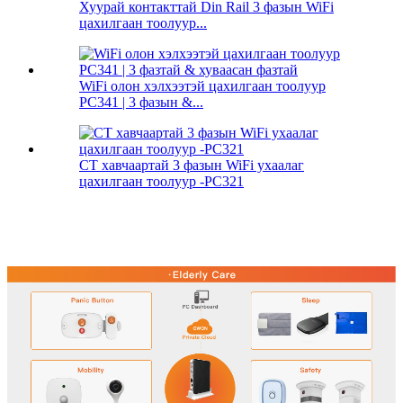
Хуурай контакттай Din Rail 3 фазын WiFi
цахилгаан тоолуур...
WiFi олон хэлхээтэй цахилгаан тоолуур
PC341 | 3 фазын &...
CT хавчаартай 3 фазын WiFi ухаалаг
цахилгаан тоолуур -PC321