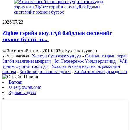
2026/07/23
Zigbee гэрийн аюулгүй байдлын системийг
зохион бүтээх нь...
© Зохиогчийн эрх - 2010-2026: Бүх эрх хуулиар
хамгаалагдсан.
Халуун бүтээгдэхүүнүүд
-
Сайтын газрын зураг
Зигби хаалганы мэдрэгч
-
Iot Төхөөрөмж Үйлдвэрлэгчид
-
Wifi
эрчим хүчний тоолуур
-
Ухаалаг Ахмад настны асрамжийн
систем
-
Зигби хөдөлгөөн мэдрэгч
-
Зигби температур мэдрэгч
Ватсап
sales@owon.com
Зурвас үлдээх
x