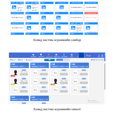
Ахмад настны асрамжийн самбар
Ахмад настны асрамжийн хяналт