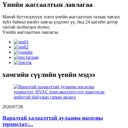
Үнийн жагсаалтын лавлагаа
Манай бүтээгдэхүүн эсвэл үнийн жагсаалтын талаар лавлах
зүйл байвал имэйл хаягаа үлдээнэ үү, бид 24 цагийн дотор
тантай холбогдох болно.
Үнийн жагсаалтын лавлагаа
хамгийн сүүлийн үеийн мэдээ
2026/07/28
Яаралтай халаалттай дулааны насосны
термостат:...