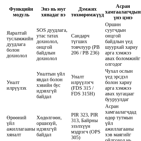
Асран
Функцийн
Энэ нь юуг
Дэмжих
хамгаалагчдын
модуль
хянадаг вэ
төхөөрөмжүүд
үнэ цэнэ
Оршин
SOS дуудлага,
суугчдын
Яаралтай
утас татах
Сандарч
онцгой
тусламжийн
дохиолол,
түгших
байдлын үед
дуудлага
онцгой
товчлуур (PB
шуурхай хариу
болон
байдлын
206 / PB 236)
арга хэмжээ
дохиолол
дохиолол
авах боломжийг
олгодог
Чухал ослын
Уналтын үйл
Уналт
үед эрсдэл
явдал болон
Уналт
илрүүлэгч
болон хариу
хэвийн бус
илрүүлэх
(FDS 315 /
арга хэмжээ
идэвхгүй
FDS 315H)
авах хугацааг
байдал
бууруулдаг
Асран
хамгаалагчдад
PIR 323, PIR
Өрөөний
Хөдөлгөөн,
өдөр тутмын
313, Байрны
үйл
оршихуй,
үйл
эзэлхүүн
ажиллагааны
идэвхгүй
ажиллагааны
мэдрэгч (OPS
хяналт
байдал
хэв маягийг
305)
ойлгоход нь