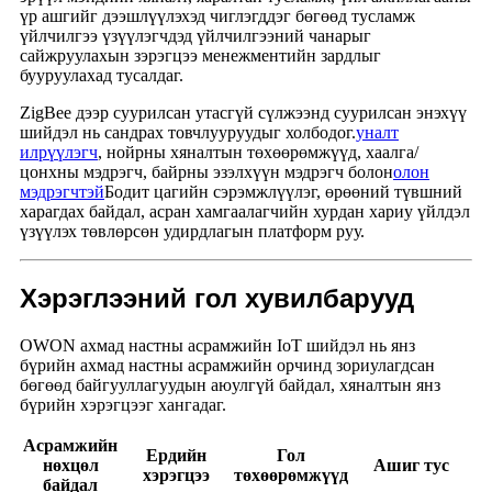
үр ашгийг дээшлүүлэхэд чиглэгддэг бөгөөд тусламж
үйлчилгээ үзүүлэгчдэд үйлчилгээний чанарыг
сайжруулахын зэрэгцээ менежментийн зардлыг
бууруулахад тусалдаг.
ZigBee дээр суурилсан утасгүй сүлжээнд суурилсан энэхүү
шийдэл нь сандрах товчлууруудыг холбодог.
уналт
илрүүлэгч
, нойрны хяналтын төхөөрөмжүүд, хаалга/
цонхны мэдрэгч, байрны эзэлхүүн мэдрэгч болон
олон
мэдрэгчтэй
Бодит цагийн сэрэмжлүүлэг, өрөөний түвшний
харагдах байдал, асран хамгаалагчийн хурдан хариу үйлдэл
үзүүлэх төвлөрсөн удирдлагын платформ руу.
Хэрэглээний гол хувилбарууд
OWON ахмад настны асрамжийн IoT шийдэл нь янз
бүрийн ахмад настны асрамжийн орчинд зориулагдсан
бөгөөд байгууллагуудын аюулгүй байдал, хяналтын янз
бүрийн хэрэгцээг хангадаг.
Асрамжийн
Ердийн
Гол
нөхцөл
Ашиг тус
хэрэгцээ
төхөөрөмжүүд
байдал