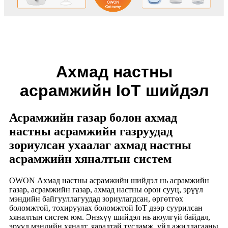
Ахмад настны
асрамжийн IoT шийдэл
Асрамжийн газар болон ахмад
настны асрамжийн газруудад
зориулсан ухаалаг ахмад настны
асрамжийн хяналтын систем
OWON Ахмад настны асрамжийн шийдэл нь асрамжийн
газар, асрамжийн газар, ахмад настны орон сууц, эрүүл
мэндийн байгууллагуудад зориулагдсан, өргөтгөх
боломжтой, тохируулах боломжтой IoT дээр суурилсан
хяналтын систем юм. Энэхүү шийдэл нь аюулгүй байдал,
эрүүл мэндийн хяналт, яаралтай тусламж, үйл ажиллагааны