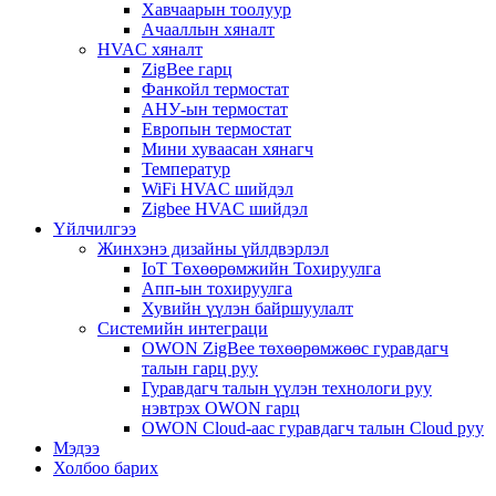
Хавчаарын тоолуур
Ачааллын хяналт
HVAC хяналт
ZigBee гарц
Фанкойл термостат
АНУ-ын термостат
Европын термостат
Мини хуваасан хянагч
Температур
WiFi HVAC шийдэл
Zigbee HVAC шийдэл
Үйлчилгээ
Жинхэнэ дизайны үйлдвэрлэл
IoT Төхөөрөмжийн Тохируулга
Апп-ын тохируулга
Хувийн үүлэн байршуулалт
Системийн интеграци
OWON ZigBee төхөөрөмжөөс гуравдагч
талын гарц руу
Гуравдагч талын үүлэн технологи руу
нэвтрэх OWON гарц
OWON Cloud-аас гуравдагч талын Cloud руу
Мэдээ
Холбоо барих