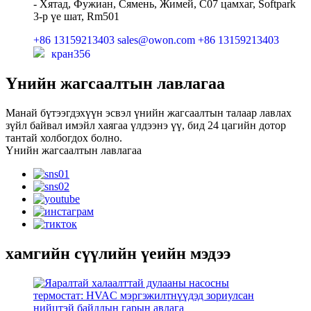
- Хятад, Фужиан, Сямень, Жимей, C07 цамхаг, Softpark
3-р үе шат, Rm501
+86 13159213403
sales@owon.com
+86 13159213403
кран356
Үнийн жагсаалтын лавлагаа
Манай бүтээгдэхүүн эсвэл үнийн жагсаалтын талаар лавлах
зүйл байвал имэйл хаягаа үлдээнэ үү, бид 24 цагийн дотор
тантай холбогдох болно.
Үнийн жагсаалтын лавлагаа
хамгийн сүүлийн үеийн мэдээ