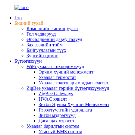
Гэр
Бидний тухай
Компанийн танилцуулга
Гол чадварууд
Өрсөлдөөний давуу талууд
Зах зээлийн тойм
Байгууллагын түүх
Зургийн цомог
Бүтээгдэхүүн
WiFi ухаалаг төхөөрөмжүүд
Эрчим хүчний менежмент
Ухаалаг термостат
Ухаалаг тэжээвэр амьтдын тэжээл
ZigBee ухаалаг гэрийн бүтээгдэхүүнүүд
ZigBee Gateways
HVAC хяналт
Зигби Эрчим Хүчний Менежмент
Гэрэлтүүлгийн удирдлага
Зигби мэдрэгчүүд
Дагалдах хэрэгсэл
Ухаалаг барилгын систем
Утасгүй BMS систем