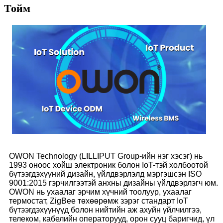
Тойм
OWON Technology (LILLIPUT Group-ийн нэг хэсэг) нь
1993 оноос хойш электроник болон IoT-тэй холбоотой
бүтээгдэхүүний дизайн, үйлдвэрлэлд мэргэшсэн ISO
9001:2015 гэрчилгээтэй анхны дизайны үйлдвэрлэгч юм.
OWON нь ухаалаг эрчим хүчний тоолуур, ухаалаг
термостат, ZigBee төхөөрөмж зэрэг стандарт IoT
бүтээгдэхүүнүүд болон нийтийн аж ахуйн үйлчилгээ,
телеком, кабелийн операторууд, орон сууц баригчид, үл