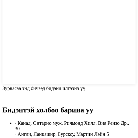
Зурвасаа энд бичээд бидэнд илгээнэ үү
Бидэнтэй холбоо барина уу
- Канад, Онтарио муж, Ричмонд Хилл, Виа Рензо Др.,
30
- Англи, Ланкашир, Бурскоу, Мартин Лэйн 5