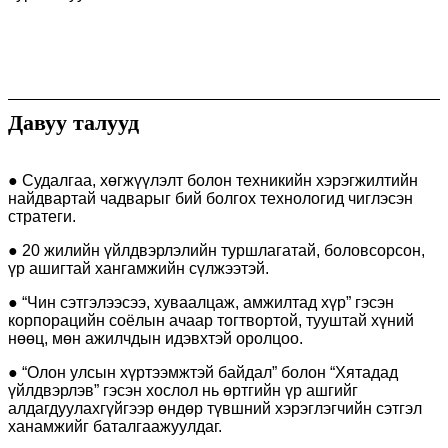
Давуу талууд
● Судалгаа, хөгжүүлэлт болон техникийн хэрэгжилтийн
найдвартай чадварыг бий болгох технологид чиглэсэн
стратеги.
● 20 жилийн үйлдвэрлэлийн туршлагатай, боловсорсон,
үр ашигтай хангамжийн сүлжээтэй.
● “Чин сэтгэлээсээ, хуваалцаж, амжилтад хүр” гэсэн
корпорацийн соёлын ачаар тогтвортой, тууштай хүний ​​
нөөц, мөн ажилчдын идэвхтэй оролцоо.
● “Олон улсын хүртээмжтэй байдал” болон “Хятадад
үйлдвэрлэв” гэсэн хослол нь өртгийн үр ашгийг
алдагдуулахгүйгээр өндөр түвшний хэрэглэгчийн сэтгэл
ханамжийг баталгаажуулдаг.