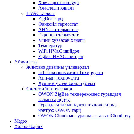
Хавчаарын тоолуур
Ачааллын хяналт
HVAC хяналт
ZigBee гарц
Фанкойл термостат
АНУ-ын термостат
Европын термостат
Мини хуваасан хянагч
Температур
WiFi HVAC шийдэл
Zigbee HVAC шийдэл
Үйлчилгээ
Жинхэнэ дизайны үйлдвэрлэл
IoT Төхөөрөмжийн Тохируулга
Апп-ын тохируулга
Хувийн үүлэн байршуулалт
Системийн интеграци
OWON ZigBee төхөөрөмжөөс гуравдагч
талын гарц руу
Гуравдагч талын үүлэн технологи руу
нэвтрэх OWON гарц
OWON Cloud-аас гуравдагч талын Cloud руу
Мэдээ
Холбоо барих