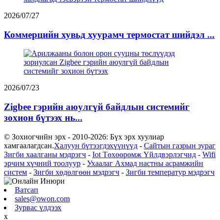
2026/07/27
Коммерцийн хувьд хуурамч термостат шийдэл ...
2026/07/23
Zigbee гэрийн аюулгүй байдлын системийг
зохион бүтээх нь...
© Зохиогчийн эрх - 2010-2026: Бүх эрх хуулиар
хамгаалагдсан.
Халуун бүтээгдэхүүнүүд
-
Сайтын газрын зураг
Зигби хаалганы мэдрэгч
-
Iot Төхөөрөмж Үйлдвэрлэгчид
-
Wifi
эрчим хүчний тоолуур
-
Ухаалаг Ахмад настны асрамжийн
систем
-
Зигби хөдөлгөөн мэдрэгч
-
Зигби температур мэдрэгч
Ватсап
sales@owon.com
Зурвас үлдээх
x