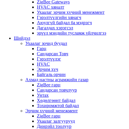
ZigBee Gateways
HVAC хяналт
Ухаалаг эрчим хүчний менежмент
Гэрэлтүүлгийн хянагч
Аюулгүй байдал ба мэдрэгч
Дагалдах хэрэгсэл
эрүүл мэндийн тусламж үйлчилгээ
Шийдэл
Ухаалаг зочид буудал
Гарц
Сандарсан Товч
Гэрэлтүүлэг
HVAC
Эрчим хүч
Байгаль орчин
Ахмад настны асрамжийн газар
ZigBee гарц
Сандарсан товчлуур
Унтах
Хөдөлгөөнт байдал
Тохиромжтой байдал
Эрчим хүчний менежмент
ZigBee гарц
Ухаалаг залгуурууд
Динрэйл тоолуур