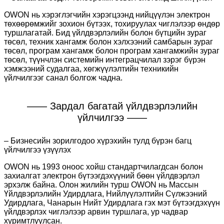
OWON нь хэрэглэгчийн хэрэгцээнд нийцүүлэн электрон
төхөөрөмжийг зохион бүтээх, тохируулах чиглэлээр өндөр
туршлагатай. Бид үйлдвэрлэлийн болон бүтцийн зураг
төсөл, техник хангамж болон хэлхээний самбарын зураг
төсөл, програм хангамж болон програм хангамжийн зураг
төсөл, түүнчлэн системийн интеграцчилал зэрэг бүрэн
хэмжээний судалгаа, хөгжүүлэлтийн техникийн
үйлчилгээг санал болгож чадна.
—— Зардал багатай үйлдвэрлэлийн
үйлчилгээ ——
– Бизнесийн зорилгодоо хүрэхийн тулд бүрэн багц
үйлчилгээ үзүүлэх
OWON нь 1993 оноос хойш стандартчилагдсан болон
захиалгат электрон бүтээгдэхүүний бөөн үйлдвэрлэл
эрхэлж байна. Олон жилийн турш OWON нь Массын
Үйлдвэрлэлийн Удирдлага, Нийлүүлэлтийн Сүлжээний
Удирдлага, Чанарын Нийт Удирдлага гэх мэт бүтээгдэхүүн
үйлдвэрлэх чиглэлээр арвин туршлага, ур чадвар
хуримтлуулсан.