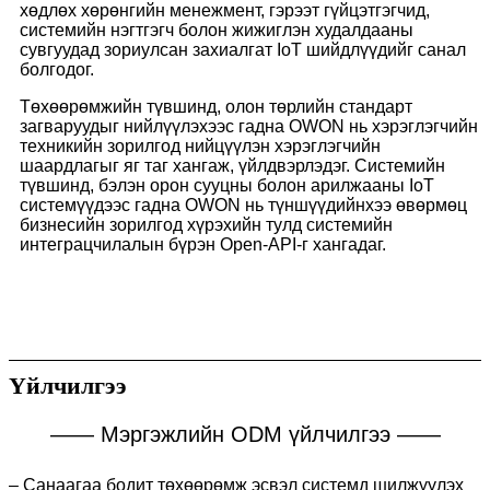
хөдлөх хөрөнгийн менежмент, гэрээт гүйцэтгэгчид,
системийн нэгтгэгч болон жижиглэн худалдааны
сувгуудад зориулсан захиалгат IoT шийдлүүдийг санал
болгодог.
Төхөөрөмжийн түвшинд, олон төрлийн стандарт
загваруудыг нийлүүлэхээс гадна OWON нь хэрэглэгчийн
техникийн зорилгод нийцүүлэн хэрэглэгчийн
шаардлагыг яг таг хангаж, үйлдвэрлэдэг. Системийн
түвшинд, бэлэн орон сууцны болон арилжааны IoT
системүүдээс гадна OWON нь түншүүдийнхээ өвөрмөц
бизнесийн зорилгод хүрэхийн тулд системийн
интеграцчилалын бүрэн Open-API-г хангадаг.
Үйлчилгээ
—— Мэргэжлийн ODM үйлчилгээ ——
– Санаагаа бодит төхөөрөмж эсвэл системд шилжүүлэх