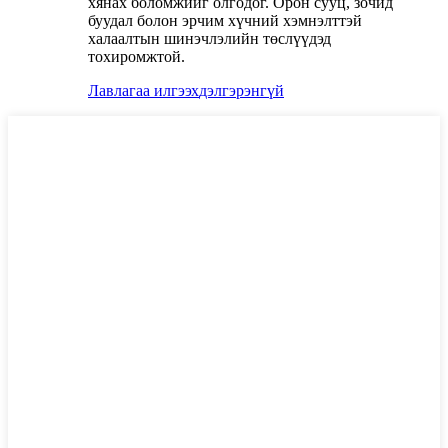
хянах боломжийг олгодог. Орон сууц, зочид
буудал болон эрчим хүчний хэмнэлттэй
халаалтын шинэчлэлийн төслүүдэд
тохиромжтой.
Лавлагаа илгээх
дэлгэрэнгүй