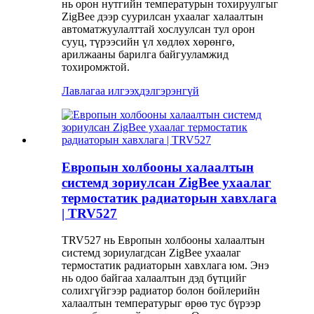
нь орон нутгийн температурын тохируулгыг
ZigBee дээр суурилсан ухаалаг халаалтын
автоматжуулалттай хослуулсан тул орон
сууц, түрээсийн үл хөдлөх хөрөнгө,
арилжааны барилга байгууламжид
тохиромжтой.
Лавлагаа илгээх
дэлгэрэнгүй
Европын холбооны халаалтын
системд зориулсан ZigBee ухаалаг
термостатик радиаторын хавхлага
| TRV527
TRV527 нь Европын холбооны халаалтын
системд зориулагдсан ZigBee ухаалаг
термостатик радиаторын хавхлага юм. Энэ
нь одоо байгаа халаалтын дэд бүтцийг
солихгүйгээр радиатор болон бойлерийн
халаалтын температурыг өрөө тус бүрээр