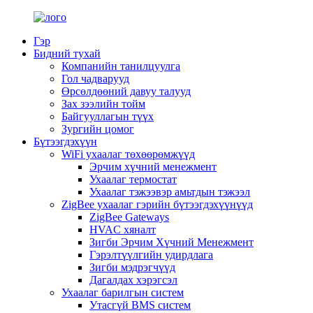
Гэр
Бидний тухай
Компанийн танилцуулга
Гол чадварууд
Өрсөлдөөний давуу талууд
Зах зээлийн тойм
Байгууллагын түүх
Зургийн цомог
Бүтээгдэхүүн
WiFi ухаалаг төхөөрөмжүүд
Эрчим хүчний менежмент
Ухаалаг термостат
Ухаалаг тэжээвэр амьтдын тэжээл
ZigBee ухаалаг гэрийн бүтээгдэхүүнүүд
ZigBee Gateways
HVAC хяналт
Зигби Эрчим Хүчний Менежмент
Гэрэлтүүлгийн удирдлага
Зигби мэдрэгчүүд
Дагалдах хэрэгсэл
Ухаалаг барилгын систем
Утасгүй BMS систем