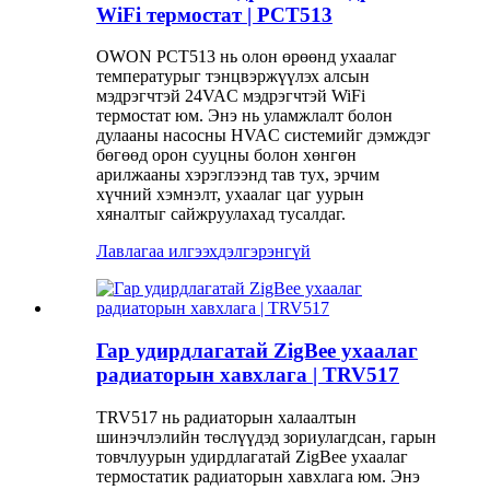
WiFi термостат | PCT513
OWON PCT513 нь олон өрөөнд ухаалаг
температурыг тэнцвэржүүлэх алсын
мэдрэгчтэй 24VAC мэдрэгчтэй WiFi
термостат юм. Энэ нь уламжлалт болон
дулааны насосны HVAC системийг дэмждэг
бөгөөд орон сууцны болон хөнгөн
арилжааны хэрэглээнд тав тух, эрчим
хүчний хэмнэлт, ухаалаг цаг уурын
хяналтыг сайжруулахад тусалдаг.
Лавлагаа илгээх
дэлгэрэнгүй
Гар удирдлагатай ZigBee ухаалаг
радиаторын хавхлага | TRV517
TRV517 нь радиаторын халаалтын
шинэчлэлийн төслүүдэд зориулагдсан, гарын
товчлуурын удирдлагатай ZigBee ухаалаг
термостатик радиаторын хавхлага юм. Энэ