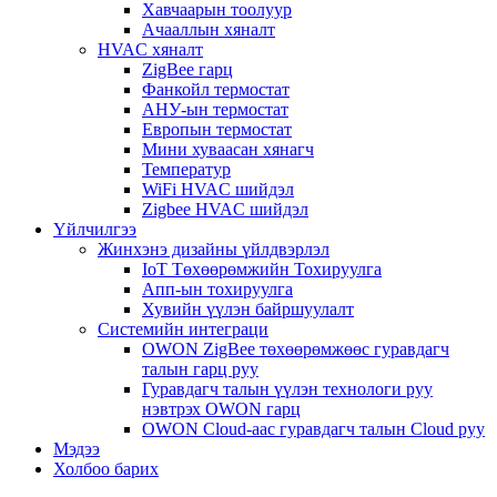
Хавчаарын тоолуур
Ачааллын хяналт
HVAC хяналт
ZigBee гарц
Фанкойл термостат
АНУ-ын термостат
Европын термостат
Мини хуваасан хянагч
Температур
WiFi HVAC шийдэл
Zigbee HVAC шийдэл
Үйлчилгээ
Жинхэнэ дизайны үйлдвэрлэл
IoT Төхөөрөмжийн Тохируулга
Апп-ын тохируулга
Хувийн үүлэн байршуулалт
Системийн интеграци
OWON ZigBee төхөөрөмжөөс гуравдагч
талын гарц руу
Гуравдагч талын үүлэн технологи руу
нэвтрэх OWON гарц
OWON Cloud-аас гуравдагч талын Cloud руу
Мэдээ
Холбоо барих