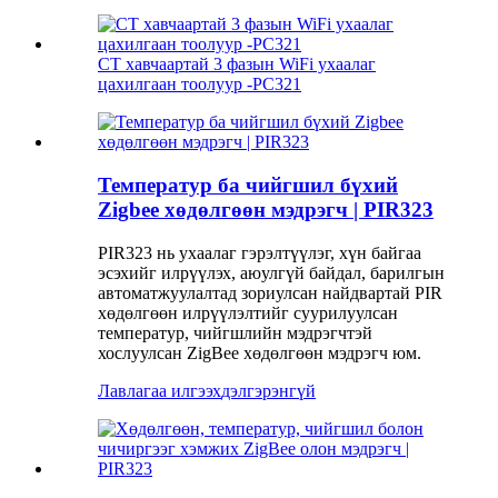
CT хавчаартай 3 фазын WiFi ухаалаг
цахилгаан тоолуур -PC321
Температур ба чийгшил бүхий
Zigbee хөдөлгөөн мэдрэгч | PIR323
PIR323 нь ухаалаг гэрэлтүүлэг, хүн байгаа
эсэхийг илрүүлэх, аюулгүй байдал, барилгын
автоматжуулалтад зориулсан найдвартай PIR
хөдөлгөөн илрүүлэлтийг суурилуулсан
температур, чийгшлийн мэдрэгчтэй
хослуулсан ZigBee хөдөлгөөн мэдрэгч юм.
Лавлагаа илгээх
дэлгэрэнгүй