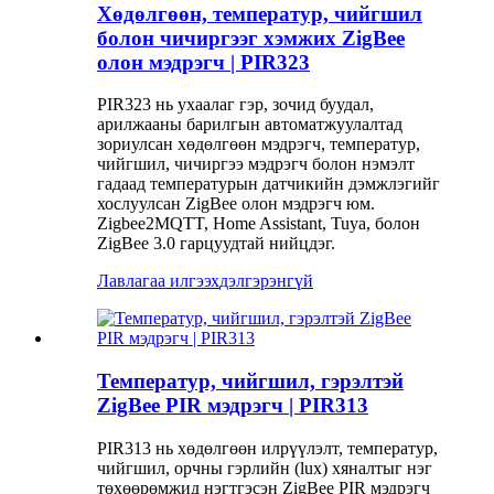
Хөдөлгөөн, температур, чийгшил
болон чичиргээг хэмжих ZigBee
олон мэдрэгч | PIR323
PIR323 нь ухаалаг гэр, зочид буудал,
арилжааны барилгын автоматжуулалтад
зориулсан хөдөлгөөн мэдрэгч, температур,
чийгшил, чичиргээ мэдрэгч болон нэмэлт
гадаад температурын датчикийн дэмжлэгийг
хослуулсан ZigBee олон мэдрэгч юм.
Zigbee2MQTT, Home Assistant, Tuya, болон
ZigBee 3.0 гарцуудтай нийцдэг.
Лавлагаа илгээх
дэлгэрэнгүй
Температур, чийгшил, гэрэлтэй
ZigBee PIR мэдрэгч | PIR313
PIR313 нь хөдөлгөөн илрүүлэлт, температур,
чийгшил, орчны гэрлийн (lux) хяналтыг нэг
төхөөрөмжид нэгтгэсэн ZigBee PIR мэдрэгч