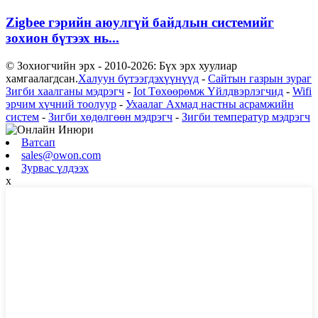
Zigbee гэрийн аюулгүй байдлын системийг
зохион бүтээх нь...
© Зохиогчийн эрх - 2010-2026: Бүх эрх хуулиар
хамгаалагдсан.
Халуун бүтээгдэхүүнүүд
-
Сайтын газрын зураг
Зигби хаалганы мэдрэгч
-
Iot Төхөөрөмж Үйлдвэрлэгчид
-
Wifi
эрчим хүчний тоолуур
-
Ухаалаг Ахмад настны асрамжийн
систем
-
Зигби хөдөлгөөн мэдрэгч
-
Зигби температур мэдрэгч
Ватсап
sales@owon.com
Зурвас үлдээх
x