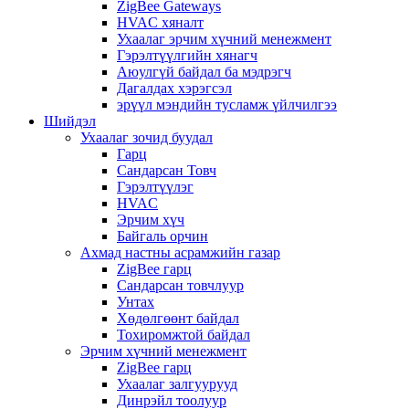
ZigBee Gateways
HVAC хяналт
Ухаалаг эрчим хүчний менежмент
Гэрэлтүүлгийн хянагч
Аюулгүй байдал ба мэдрэгч
Дагалдах хэрэгсэл
эрүүл мэндийн тусламж үйлчилгээ
Шийдэл
Ухаалаг зочид буудал
Гарц
Сандарсан Товч
Гэрэлтүүлэг
HVAC
Эрчим хүч
Байгаль орчин
Ахмад настны асрамжийн газар
ZigBee гарц
Сандарсан товчлуур
Унтах
Хөдөлгөөнт байдал
Тохиромжтой байдал
Эрчим хүчний менежмент
ZigBee гарц
Ухаалаг залгуурууд
Динрэйл тоолуур