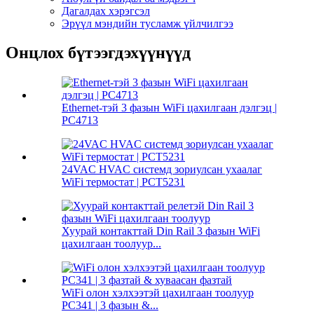
Дагалдах хэрэгсэл
Эрүүл мэндийн тусламж үйлчилгээ
Онцлох бүтээгдэхүүнүүд
Ethernet-тэй 3 фазын WiFi цахилгаан дэлгэц |
PC4713
24VAC HVAC системд зориулсан ухаалаг
WiFi термостат | PCT5231
Хуурай контакттай Din Rail 3 фазын WiFi
цахилгаан тоолуур...
WiFi олон хэлхээтэй цахилгаан тоолуур
PC341 | 3 фазын &...