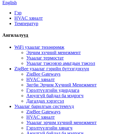
English
Гэр
HVAC хяналт
Температур
Ангилалууд
WiFi ухаалаг төхөөрөмж
Эрчим хүчний менежмент
Ухаалаг термостат
Ухаалаг тэжээвэр амьтдын тэжээл
ZigBee ухаалаг гэрийн бүтээгдэхүүн
ZigBee Gateways
HVAC хяналт
Зигби Эрчим Хүчний Менежмент
Гэрэлтүүлгийн удирдлага
Аюулгүй байдал ба мэдрэгч
Дагалдах хэрэгсэл
Ухаалаг барилгын системүүд
ZigBee Gateways
HVAC хяналт
Ухаалаг эрчим хүчний менежмент
Гэрэлтүүлгийн хянагч
Аюулгүй байдал ба мэдрэгч