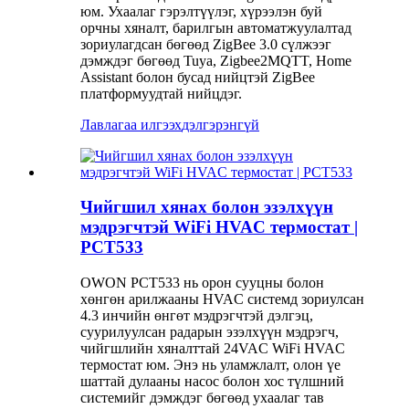
юм. Ухаалаг гэрэлтүүлэг, хүрээлэн буй
орчны хяналт, барилгын автоматжуулалтад
зориулагдсан бөгөөд ZigBee 3.0 сүлжээг
дэмждэг бөгөөд Tuya, Zigbee2MQTT, Home
Assistant болон бусад нийцтэй ZigBee
платформуудтай нийцдэг.
Лавлагаа илгээх
дэлгэрэнгүй
Чийгшил хянах болон эзэлхүүн
мэдрэгчтэй WiFi HVAC термостат |
PCT533
OWON PCT533 нь орон сууцны болон
хөнгөн арилжааны HVAC системд зориулсан
4.3 инчийн өнгөт мэдрэгчтэй дэлгэц,
суурилуулсан радарын эзэлхүүн мэдрэгч,
чийгшлийн хяналттай 24VAC WiFi HVAC
термостат юм. Энэ нь уламжлалт, олон үе
шаттай дулааны насос болон хос түлшний
системийг дэмждэг бөгөөд ухаалаг тав