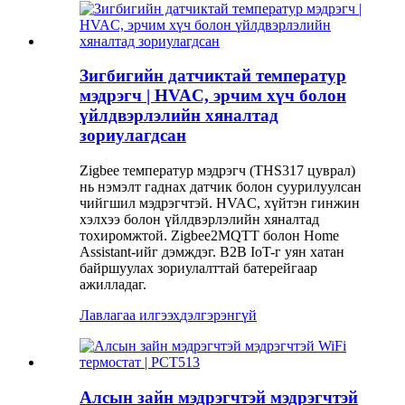
Зигбигийн датчиктай температур
мэдрэгч | HVAC, эрчим хүч болон
үйлдвэрлэлийн хяналтад
зориулагдсан
Zigbee температур мэдрэгч (THS317 цуврал)
нь нэмэлт гаднах датчик болон суурилуулсан
чийгшил мэдрэгчтэй. HVAC, хүйтэн гинжин
хэлхээ болон үйлдвэрлэлийн хяналтад
тохиромжтой. Zigbee2MQTT болон Home
Assistant-ийг дэмждэг. B2B IoT-г уян хатан
байршуулах зориулалттай батерейгаар
ажилладаг.
Лавлагаа илгээх
дэлгэрэнгүй
Алсын зайн мэдрэгчтэй мэдрэгчтэй