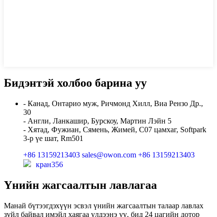
Бидэнтэй холбоо барина уу
- Канад, Онтарио муж, Ричмонд Хилл, Виа Рензо Др.,
30
- Англи, Ланкашир, Бурскоу, Мартин Лэйн 5
- Хятад, Фужиан, Сямень, Жимей, C07 цамхаг, Softpark
3-р үе шат, Rm501
+86 13159213403
sales@owon.com
+86 13159213403
кран356
Үнийн жагсаалтын лавлагаа
Манай бүтээгдэхүүн эсвэл үнийн жагсаалтын талаар лавлах
зүйл байвал имэйл хаягаа үлдээнэ үү, бид 24 цагийн дотор