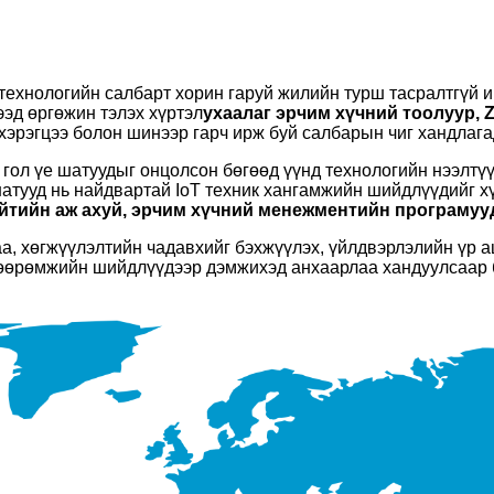
технологийн салбарт хорин гаруй жилийн турш тасралтгүй 
эд өргөжин тэлэх хүртэл
ухаалаг эрчим хүчний тоолуур,
хэрэгцээ болон шинээр гарч ирж буй салбарын чиг хандлага
ол үе шатуудыг онцолсон бөгөөд үүнд технологийн нээлтүү
 шатууд нь найдвартай IoT техник хангамжийн шийдлүүдийг х
нийтийн аж ахуй, эрчим хүчний менежментийн програмуу
аа, хөгжүүлэлтийн чадавхийг бэхжүүлэх, үйлдвэрлэлийн үр 
хөөрөмжийн шийдлүүдээр дэмжихэд анхаарлаа хандуулсаар 