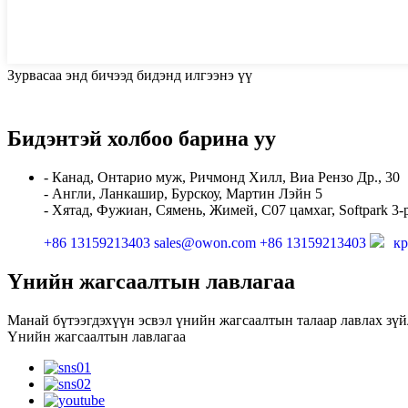
Зурвасаа энд бичээд бидэнд илгээнэ үү
Бидэнтэй холбоо барина уу
- Канад, Онтарио муж, Ричмонд Хилл, Виа Рензо Др., 30
- Англи, Ланкашир, Бурскоу, Мартин Лэйн 5
- Хятад, Фужиан, Сямень, Жимей, C07 цамхаг, Softpark 3-
+86 13159213403
sales@owon.com
+86 13159213403
кр
Үнийн жагсаалтын лавлагаа
Манай бүтээгдэхүүн эсвэл үнийн жагсаалтын талаар лавлах зүйл
Үнийн жагсаалтын лавлагаа