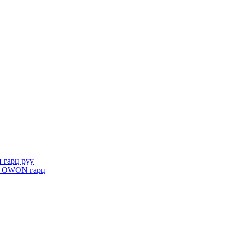
 гарц руу
эх OWON гарц