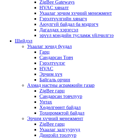
ZigBee Gateways
HVAC хяналт
Ухаалаг эрчим хүчний менежмент
Гэрэлтүүлгийн хянагч
Аюулгүй байдал ба мэдрэгч
Дагалдах хэрэгсэл
эрүүл мэндийн тусламж үйлчилгээ
Шийдэл
Ухаалаг зочид буудал
Гарц
Сандарсан Товч
Гэрэлтүүлэг
HVAC
Эрчим хүч
Байгаль орчин
Ахмад настны асрамжийн газар
ZigBee гарц
Сандарсан товчлуур
Унтах
Хөдөлгөөнт байдал
Тохиромжтой байдал
Эрчим хүчний менежмент
ZigBee гарц
Ухаалаг залгуурууд
Динрэйл тоолуур