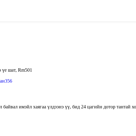
р үе шат, Rm501
ан356
 байвал имэйл хаягаа үлдээнэ үү, бид 24 цагийн дотор тантай х