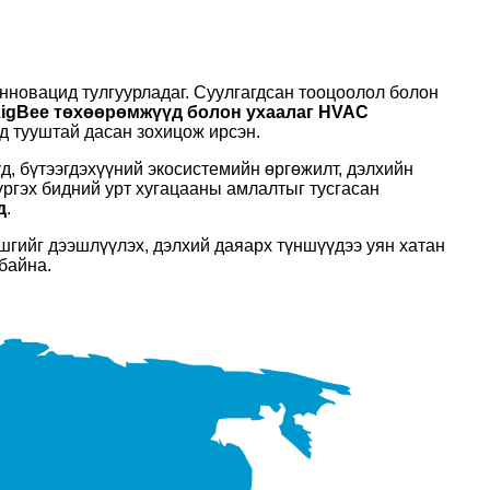
инновацид тулгуурладаг. Суулгагдсан тооцоолол болон
 ZigBee төхөөрөмжүүд болон ухаалаг HVAC
д тууштай дасан зохицож ирсэн.
д, бүтээгдэхүүний экосистемийн өргөжилт, дэлхийн
үргэх бидний урт хугацааны амлалтыг тусгасан
д
.
ашгийг дээшлүүлэх, дэлхий даяарх түншүүдээ уян хатан
байна.