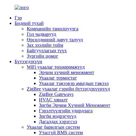
Гэр
Бидний тухай
Компанийн танилцуулга
Гол чадварууд
Өрсөлдөөний давуу талууд
Зах зээлийн тойм
Байгууллагын түүх
Зургийн цомог
Бүтээгдэхүүн
WiFi ухаалаг төхөөрөмжүүд
Эрчим хүчний менежмент
Ухаалаг термостат
Ухаалаг тэжээвэр амьтдын тэжээл
ZigBee ухаалаг гэрийн бүтээгдэхүүнүүд
ZigBee Gateways
HVAC хяналт
Зигби Эрчим Хүчний Менежмент
Гэрэлтүүлгийн удирдлага
Зигби мэдрэгчүүд
Дагалдах хэрэгсэл
Ухаалаг барилгын систем
Утасгүй BMS систем