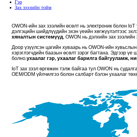
Гэр
Зах зээлийн тойм
OWON-ийн зах зээлийн өсөлт нь электроник болон IoT 
дэлгэцийн шийдлүүдийн эхэн үеийн хөгжүүлэлтээс эхлэ
хяналтын системүүд
, OWON нь дэлхийн зах зээлийн 
Доор үзүүлсэн цагийн хуваарь нь OWON-ийн хувьслын г
хэрэглэгчдийн баазын өсөлт зэрэг багтана. Эдгээр үе
болно.
ухаалаг гэр, ухаалаг барилга байгууламж, 
IoT зах зээл өргөжин тэлж байгаа тул OWON нь судалг
OEM/ODM үйлчилгээ болон салбарт бэлэн ухаалаг тө