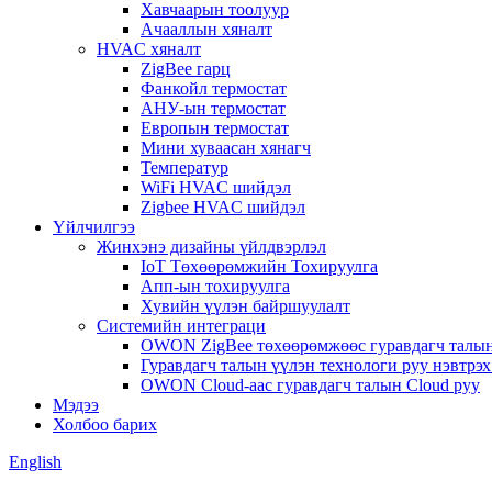
Хавчаарын тоолуур
Ачааллын хяналт
HVAC хяналт
ZigBee гарц
Фанкойл термостат
АНУ-ын термостат
Европын термостат
Мини хуваасан хянагч
Температур
WiFi HVAC шийдэл
Zigbee HVAC шийдэл
Үйлчилгээ
Жинхэнэ дизайны үйлдвэрлэл
IoT Төхөөрөмжийн Тохируулга
Апп-ын тохируулга
Хувийн үүлэн байршуулалт
Системийн интеграци
OWON ZigBee төхөөрөмжөөс гуравдагч талын
Гуравдагч талын үүлэн технологи руу нэвтр
OWON Cloud-аас гуравдагч талын Cloud руу
Мэдээ
Холбоо барих
English