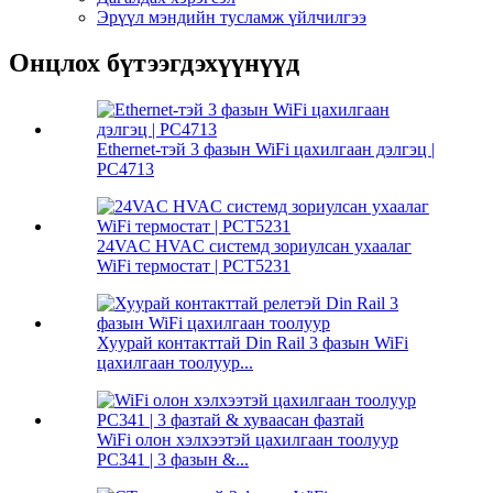
Эрүүл мэндийн тусламж үйлчилгээ
Онцлох бүтээгдэхүүнүүд
Ethernet-тэй 3 фазын WiFi цахилгаан дэлгэц |
PC4713
24VAC HVAC системд зориулсан ухаалаг
WiFi термостат | PCT5231
Хуурай контакттай Din Rail 3 фазын WiFi
цахилгаан тоолуур...
WiFi олон хэлхээтэй цахилгаан тоолуур
PC341 | 3 фазын &...