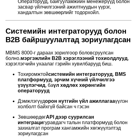
Операторууд, байгууламжийн менежерүүд болон
засвар үйлчилгээний ажилтнуудын үүрэг,
хандалтын зөвшөөрлийг тодорхойл.
Системийн интеграторууд болон
B2B байршуулалтад зориулагдсан
MBMS 8000-г дараах зорилгоор боловсруулсан
болно.
мэргэжлийн B2B хэрэглээний тохиолдлууд
,
хэрэглэгчийн ухаалаг гэрийн хувилбарууд биш.
Тохиромжтой
системийн интеграторууд
,
BMS
платформууд
,
эрчим хүчний үйлчилгээ
үзүүлэгчид
, ба
үл хөдлөх хөрөнгийн
операторууд
Дэмжлэгүүд
орон нутгийн үйл ажиллагаа
үүлэн
холболт байхгүй байсан ч гэсэн
Зөвшөөрдөг
API дээр суурилсан
интеграци
гуравдагч талын платформууд болон
захиалгат програм хангамжийн хөгжүүлэлтэд
зориулагдсан