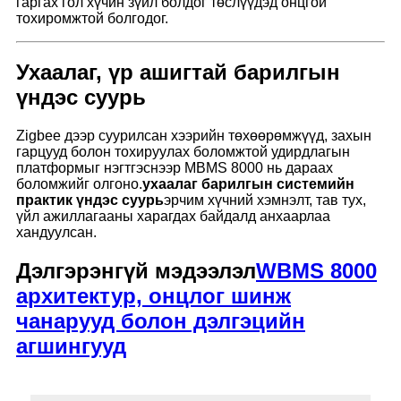
гаргах гол хүчин зүйл болдог төслүүдэд онцгой
тохиромжтой болгодог.
Ухаалаг, үр ашигтай барилгын
үндэс суурь
Zigbee дээр суурилсан хээрийн төхөөрөмжүүд, захын
гарцууд болон тохируулах боломжтой удирдлагын
платформыг нэгтгэснээр MBMS 8000 нь дараах
боломжийг олгоно.
ухаалаг барилгын системийн
практик үндэс суурь
эрчим хүчний хэмнэлт, тав тух,
үйл ажиллагааны харагдах байдалд анхаарлаа
хандуулсан.
Дэлгэрэнгүй мэдээлэл
WBMS 8000
архитектур, онцлог шинж
чанарууд болон дэлгэцийн
агшингууд