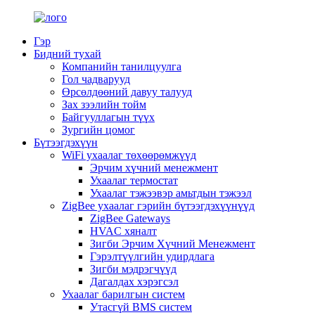
Гэр
Бидний тухай
Компанийн танилцуулга
Гол чадварууд
Өрсөлдөөний давуу талууд
Зах зээлийн тойм
Байгууллагын түүх
Зургийн цомог
Бүтээгдэхүүн
WiFi ухаалаг төхөөрөмжүүд
Эрчим хүчний менежмент
Ухаалаг термостат
Ухаалаг тэжээвэр амьтдын тэжээл
ZigBee ухаалаг гэрийн бүтээгдэхүүнүүд
ZigBee Gateways
HVAC хяналт
Зигби Эрчим Хүчний Менежмент
Гэрэлтүүлгийн удирдлага
Зигби мэдрэгчүүд
Дагалдах хэрэгсэл
Ухаалаг барилгын систем
Утасгүй BMS систем