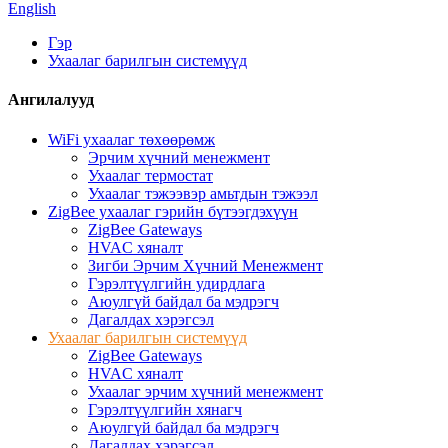
English
Гэр
Ухаалаг барилгын системүүд
Ангилалууд
WiFi ухаалаг төхөөрөмж
Эрчим хүчний менежмент
Ухаалаг термостат
Ухаалаг тэжээвэр амьтдын тэжээл
ZigBee ухаалаг гэрийн бүтээгдэхүүн
ZigBee Gateways
HVAC хяналт
Зигби Эрчим Хүчний Менежмент
Гэрэлтүүлгийн удирдлага
Аюулгүй байдал ба мэдрэгч
Дагалдах хэрэгсэл
Ухаалаг барилгын системүүд
ZigBee Gateways
HVAC хяналт
Ухаалаг эрчим хүчний менежмент
Гэрэлтүүлгийн хянагч
Аюулгүй байдал ба мэдрэгч
Дагалдах хэрэгсэл