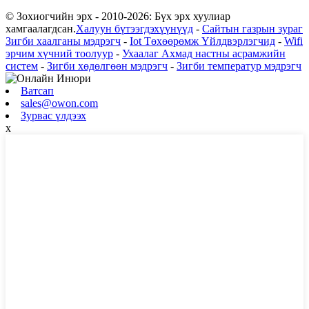
© Зохиогчийн эрх - 2010-2026: Бүх эрх хуулиар
хамгаалагдсан.
Халуун бүтээгдэхүүнүүд
-
Сайтын газрын зураг
Зигби хаалганы мэдрэгч
-
Iot Төхөөрөмж Үйлдвэрлэгчид
-
Wifi
эрчим хүчний тоолуур
-
Ухаалаг Ахмад настны асрамжийн
систем
-
Зигби хөдөлгөөн мэдрэгч
-
Зигби температур мэдрэгч
Ватсап
sales@owon.com
Зурвас үлдээх
x