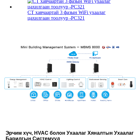
CT хавчаартай 3 фазын WiFi ухаалаг
цахилгаан тоолуур -PC321
Эрчим хүч, HVAC болон Ухаалаг Хяналтын Ухаалаг
Барилгын Системүүд