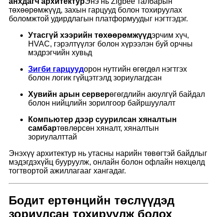
анхдагч архитектур
Энэ нь Zigbee талбарын
төхөөрөмжүүд, захын гарцууд болон тохируулах
боломжтой удирдлагын платформуудыг нэгтгэдэг.
Утасгүй хээрийн төхөөрөмжүүд
эрчим хүч,
HVAC, гэрэлтүүлэг болон хүрээлэн буй орчны
мэдрэгчийн хувьд
Зигби гарцууд
орон нутгийн өгөгдөл нэгтгэх
болон логик гүйцэтгэлд зориулагдсан
Хувийн арын сервер
өгөгдлийн аюулгүй байдал
болон нийцлийн зорилгоор байршуулалт
Компьютер дээр суурилсан хяналтын
самбар
төвлөрсөн хяналт, хяналтын
зориулалттай
Энэхүү архитектур нь утасны нарийн төвөгтэй байдлыг
мэдэгдэхүйц бууруулж, онлайн болон офлайн нөхцөлд
тогтвортой ажиллагааг хангадаг.
Бодит ертөнцийн төслүүдэд
зориулсан тохируулж болох