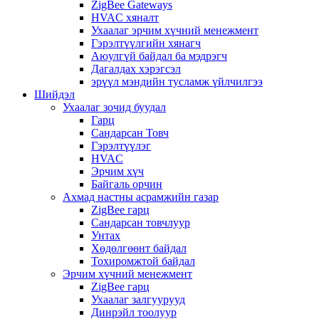
ZigBee Gateways
HVAC хяналт
Ухаалаг эрчим хүчний менежмент
Гэрэлтүүлгийн хянагч
Аюулгүй байдал ба мэдрэгч
Дагалдах хэрэгсэл
эрүүл мэндийн тусламж үйлчилгээ
Шийдэл
Ухаалаг зочид буудал
Гарц
Сандарсан Товч
Гэрэлтүүлэг
HVAC
Эрчим хүч
Байгаль орчин
Ахмад настны асрамжийн газар
ZigBee гарц
Сандарсан товчлуур
Унтах
Хөдөлгөөнт байдал
Тохиромжтой байдал
Эрчим хүчний менежмент
ZigBee гарц
Ухаалаг залгуурууд
Динрэйл тоолуур