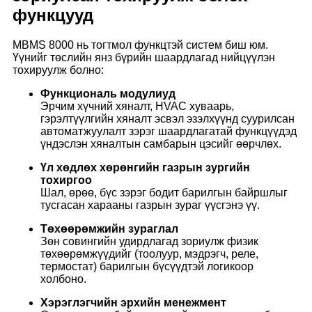
функцууд
MBMS 8000 нь тогтмол функцтэй систем биш юм.
Үүнийг төслийн янз бүрийн шаардлагад нийцүүлэн
тохируулж болно:
Функциональ модулиуд
Эрчим хүчний хяналт, HVAC хуваарь,
гэрэлтүүлгийн хяналт эсвэл эзэлхүүнд суурилсан
автоматжуулалт зэрэг шаардлагатай функцүүдэд
үндэслэн хяналтын самбарын цэсийг өөрчлөх.
Үл хөдлөх хөрөнгийн газрын зургийн
тохиргоо
Шал, өрөө, бүс зэрэг бодит барилгын байршлыг
тусгасан харааны газрын зураг үүсгэнэ үү.
Төхөөрөмжийн зураглал
Зөн совингийн удирдлагад зориулж физик
төхөөрөмжүүдийг (тоолуур, мэдрэгч, реле,
термостат) барилгын бүсүүдтэй логикоор
холбоно.
Хэрэглэгчийн эрхийн менежмент