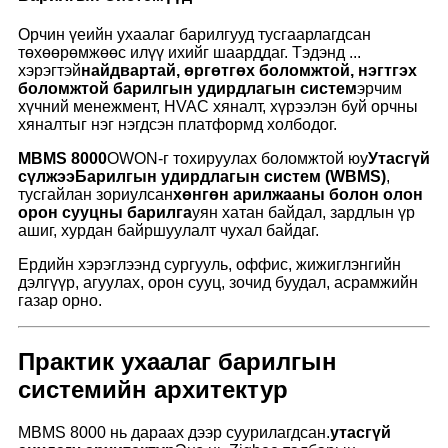
Орчин үеийн ухаалаг барилгууд тусгаарлагдсан
төхөөрөмжөөс илүү ихийг шаарддаг. Тэдэнд ...
хэрэгтэй
найдвартай, өргөтгөх боломжтой, нэгтгэх
боломжтой барилгын удирдлагын систем
эрчим
хүчний менежмент, HVAC хяналт, хүрээлэн буй орчны
хяналтыг нэг нэгдсэн платформд холбодог.
MBMS 8000
OWON-г тохируулах боломжтой юу
Утасгүй
сүлжээ
Барилгын удирдлагын систем (WBMS)
,
тусгайлан зориулсан
хөнгөн арилжааны болон олон
орон сууцны барилга
уян хатан байдал, зардлын үр
ашиг, хурдан байршуулалт чухал байдаг.
Ердийн хэрэглээнд сургууль, оффис, жижиглэнгийн
дэлгүүр, агуулах, орон сууц, зочид буудал, асрамжийн
газар орно.
Практик ухаалаг барилгын
системийн архитектур
MBMS 8000 нь дараах дээр суурилагдсан.
утасгүй