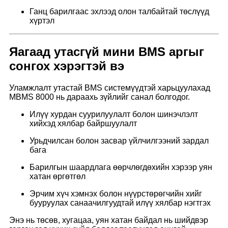
Ганц барилгаас эхлээд олон талбайтай төслүүд
хүртэл
Яагаад утасгүй мини BMS аргыг
сонгох хэрэгтэй вэ
Уламжлалт утастай BMS системүүдтэй харьцуулахад
MBMS 8000 нь дараахь зүйлийг санал болгодог.
Илүү хурдан суурилуулалт болон шинэчлэлт
хийхэд хялбар байршуулалт
Урьдчилсан болон засвар үйлчилгээний зардал
бага
Барилгын шаардлага өөрчлөгдөхийн хэрээр уян
хатан өргөтгөл
Эрчим хүч хэмнэх болон нүүрстөрөгчийн хийг
бууруулах санаачилгуудтай илүү хялбар нэгтгэх
Энэ нь төсөв, хугацаа, уян хатан байдал нь шийдвэр