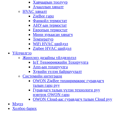
Хавчаарын тоолуур
Ачааллын хяналт
HVAC хяналт
ZigBee гарц
Фанкойл термостат
АНУ-ын термостат
Европын термостат
Мини хуваасан хянагч
Температур
WiFi HVAC шийдэл
Zigbee HVAC шийдэл
Үйлчилгээ
Жинхэнэ дизайны үйлдвэрлэл
IoT Төхөөрөмжийн Тохируулга
Апп-ын тохируулга
Хувийн үүлэн байршуулалт
Системийн интеграци
OWON ZigBee төхөөрөмжөөс гуравдагч
талын гарц руу
Гуравдагч талын үүлэн технологи руу
нэвтрэх OWON гарц
OWON Cloud-аас гуравдагч талын Cloud руу
Мэдээ
Холбоо барих