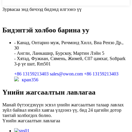
Зурвасаа энд бичээд бидэнд илгээнэ үү
Бидэнтэй холбоо барина уу
- Канад, Онтарио муж, Ричмонд Хилл, Виа Рензо Др.,
30
- Англи, Ланкашир, Бурскоу, Мартин Лэйн 5
- Хятад, Фужиан, Сямень, Жимей, C07 цамхаг, Softpark
3-р үе шат, Rm501
+86 13159213403
sales@owon.com
+86 13159213403
кран356
Үнийн жагсаалтын лавлагаа
Манай бүтээгдэхүүн эсвэл үнийн жагсаалтын талаар лавлах
зүйл байвал имэйл хаягаа үлдээнэ үү, бид 24 цагийн дотор
тантай холбогдох болно.
Үнийн жагсаалтын лавлагаа