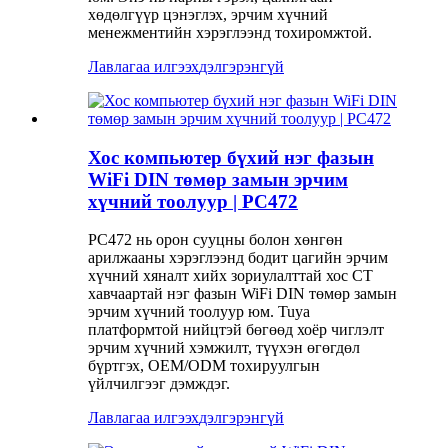
хөдөлгүүр цэнэглэх, эрчим хүчний
менежментийн хэрэглээнд тохиромжтой.
Лавлагаа илгээх
дэлгэрэнгүй
Хос компьютер бүхий нэг фазын
WiFi DIN төмөр замын эрчим
хүчний тоолуур | PC472
PC472 нь орон сууцны болон хөнгөн
арилжааны хэрэглээнд бодит цагийн эрчим
хүчний хяналт хийх зориулалттай хос CT
хавчаартай нэг фазын WiFi DIN төмөр замын
эрчим хүчний тоолуур юм. Tuya
платформтой нийцтэй бөгөөд хоёр чиглэлт
эрчим хүчний хэмжилт, түүхэн өгөгдөл
бүртгэх, OEM/ODM тохируулгын
үйлчилгээг дэмждэг.
Лавлагаа илгээх
дэлгэрэнгүй