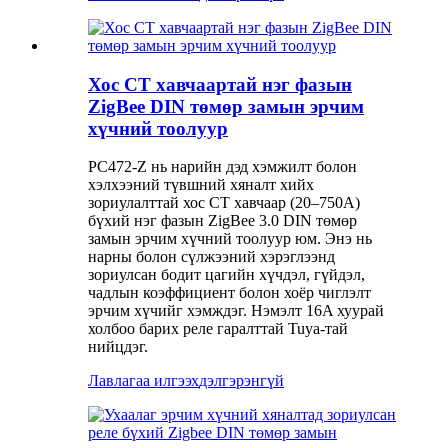
Хос CT хавчаартай нэг фазын
ZigBee DIN төмөр замын эрчим
хүчний тоолуур
PC472-Z нь нарийн дэд хэмжилт болон
хэлхээний түвшний хяналт хийх
зориулалттай хос CT хавчаар (20–750A)
бүхий нэг фазын ZigBee 3.0 DIN төмөр
замын эрчим хүчний тоолуур юм. Энэ нь
нарны болон сүлжээний хэрэглээнд
зориулсан бодит цагийн хүчдэл, гүйдэл,
чадлын коэффициент болон хоёр чиглэлт
эрчим хүчийг хэмждэг. Нэмэлт 16A хуурай
холбоо барих реле гаралттай Tuya-тай
нийцдэг.
Лавлагаа илгээх
дэлгэрэнгүй