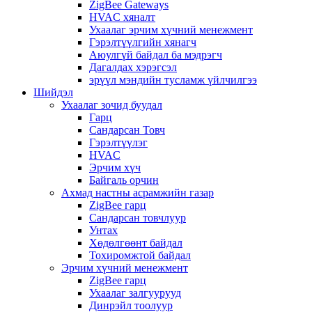
ZigBee Gateways
HVAC хяналт
Ухаалаг эрчим хүчний менежмент
Гэрэлтүүлгийн хянагч
Аюулгүй байдал ба мэдрэгч
Дагалдах хэрэгсэл
эрүүл мэндийн тусламж үйлчилгээ
Шийдэл
Ухаалаг зочид буудал
Гарц
Сандарсан Товч
Гэрэлтүүлэг
HVAC
Эрчим хүч
Байгаль орчин
Ахмад настны асрамжийн газар
ZigBee гарц
Сандарсан товчлуур
Унтах
Хөдөлгөөнт байдал
Тохиромжтой байдал
Эрчим хүчний менежмент
ZigBee гарц
Ухаалаг залгуурууд
Динрэйл тоолуур