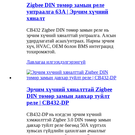
Zigbee DIN төмөр замын реле
унтраалга 63A | Эрчим хүчний
хяналт
CB432 Zigbee DIN төмөр замын реле нь
эрчим хүчний хяналттай унтраалга. Алсын
удирдлагатай асаах/унтраах. Нарны эрчим
хүч, HVAC, OEM болон BMS интеграцид
тохиромжтой.
Лавлагаа илгээх
дэлгэрэнгүй
Эрчим хүчний хяналттай Zigbee
DIN төмөр замын давхар туйлт
реле | CB432-DP
CB432-DP нь нэгдсэн эрчим хүчний
хэмжилттэй Zigbee 3.0 DIN төмөр замын
давхар туйлт реле бөгөөд 50А хүртэлх
хувьсах гүйдлийн цахилгаан ачааллыг