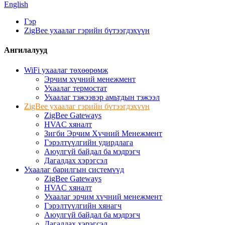
English
Гэр
ZigBee ухаалаг гэрийн бүтээгдэхүүн
Ангилалууд
WiFi ухаалаг төхөөрөмж
Эрчим хүчний менежмент
Ухаалаг термостат
Ухаалаг тэжээвэр амьтдын тэжээл
ZigBee ухаалаг гэрийн бүтээгдэхүүн
ZigBee Gateways
HVAC хяналт
Зигби Эрчим Хүчний Менежмент
Гэрэлтүүлгийн удирдлага
Аюулгүй байдал ба мэдрэгч
Дагалдах хэрэгсэл
Ухаалаг барилгын системүүд
ZigBee Gateways
HVAC хяналт
Ухаалаг эрчим хүчний менежмент
Гэрэлтүүлгийн хянагч
Аюулгүй байдал ба мэдрэгч
Дагалдах хэрэгсэл