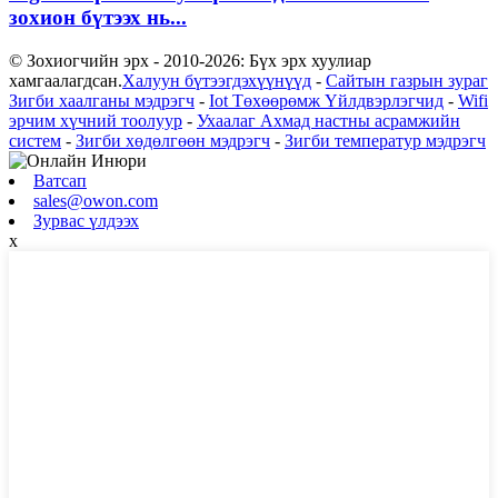
зохион бүтээх нь...
© Зохиогчийн эрх - 2010-2026: Бүх эрх хуулиар
хамгаалагдсан.
Халуун бүтээгдэхүүнүүд
-
Сайтын газрын зураг
Зигби хаалганы мэдрэгч
-
Iot Төхөөрөмж Үйлдвэрлэгчид
-
Wifi
эрчим хүчний тоолуур
-
Ухаалаг Ахмад настны асрамжийн
систем
-
Зигби хөдөлгөөн мэдрэгч
-
Зигби температур мэдрэгч
Ватсап
sales@owon.com
Зурвас үлдээх
x