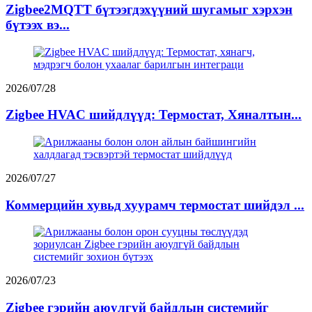
Zigbee2MQTT бүтээгдэхүүний шугамыг хэрхэн
бүтээх вэ...
2026/07/28
Zigbee HVAC шийдлүүд: Термостат, Хяналтын...
2026/07/27
Коммерцийн хувьд хуурамч термостат шийдэл ...
2026/07/23
Zigbee гэрийн аюулгүй байдлын системийг