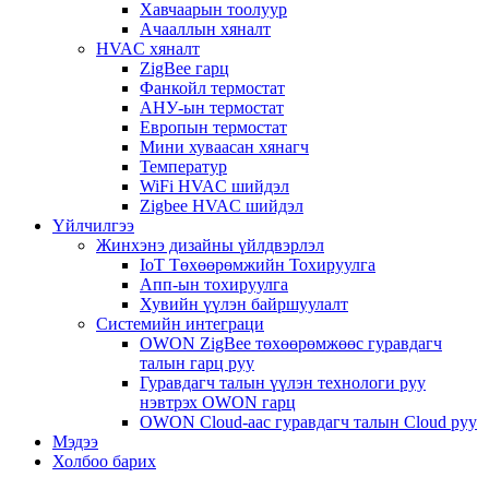
Хавчаарын тоолуур
Ачааллын хяналт
HVAC хяналт
ZigBee гарц
Фанкойл термостат
АНУ-ын термостат
Европын термостат
Мини хуваасан хянагч
Температур
WiFi HVAC шийдэл
Zigbee HVAC шийдэл
Үйлчилгээ
Жинхэнэ дизайны үйлдвэрлэл
IoT Төхөөрөмжийн Тохируулга
Апп-ын тохируулга
Хувийн үүлэн байршуулалт
Системийн интеграци
OWON ZigBee төхөөрөмжөөс гуравдагч
талын гарц руу
Гуравдагч талын үүлэн технологи руу
нэвтрэх OWON гарц
OWON Cloud-аас гуравдагч талын Cloud руу
Мэдээ
Холбоо барих