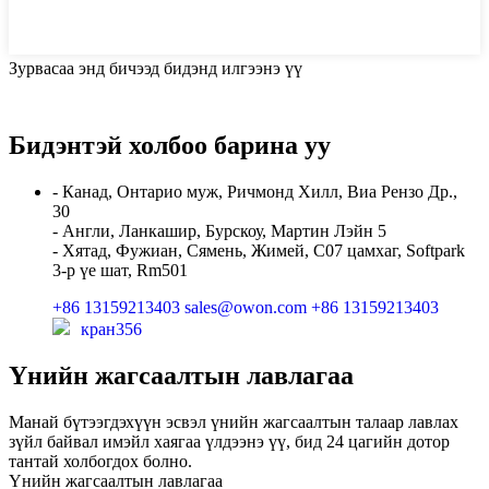
Зурвасаа энд бичээд бидэнд илгээнэ үү
Бидэнтэй холбоо барина уу
- Канад, Онтарио муж, Ричмонд Хилл, Виа Рензо Др.,
30
- Англи, Ланкашир, Бурскоу, Мартин Лэйн 5
- Хятад, Фужиан, Сямень, Жимей, C07 цамхаг, Softpark
3-р үе шат, Rm501
+86 13159213403
sales@owon.com
+86 13159213403
кран356
Үнийн жагсаалтын лавлагаа
Манай бүтээгдэхүүн эсвэл үнийн жагсаалтын талаар лавлах
зүйл байвал имэйл хаягаа үлдээнэ үү, бид 24 цагийн дотор
тантай холбогдох болно.
Үнийн жагсаалтын лавлагаа