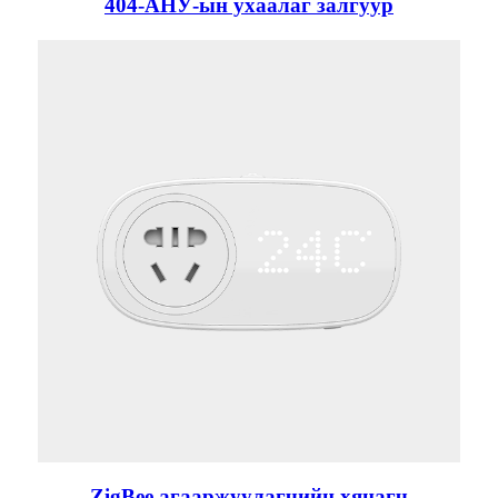
404-АНУ-ын ухаалаг залгуур
ZigBee агааржуулагчийн хянагч