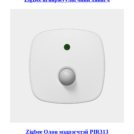
Zigbee Олон мэдрэгчтэй PIR313