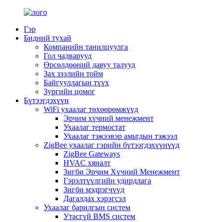
Гэр
Бидний тухай
Компанийн танилцуулга
Гол чадварууд
Өрсөлдөөний давуу талууд
Зах зээлийн тойм
Байгууллагын түүх
Зургийн цомог
Бүтээгдэхүүн
WiFi ухаалаг төхөөрөмжүүд
Эрчим хүчний менежмент
Ухаалаг термостат
Ухаалаг тэжээвэр амьтдын тэжээл
ZigBee ухаалаг гэрийн бүтээгдэхүүнүүд
ZigBee Gateways
HVAC хяналт
Зигби Эрчим Хүчний Менежмент
Гэрэлтүүлгийн удирдлага
Зигби мэдрэгчүүд
Дагалдах хэрэгсэл
Ухаалаг барилгын систем
Утасгүй BMS систем