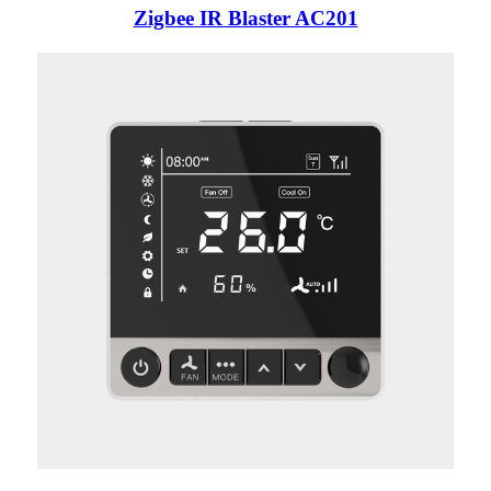
Zigbee IR Blaster AC201