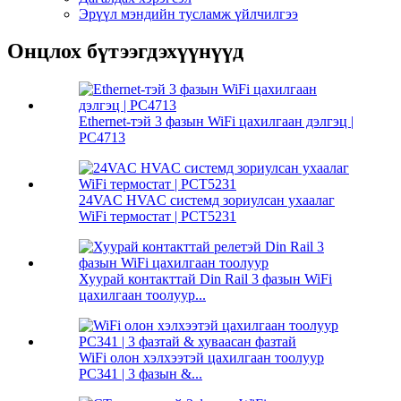
Эрүүл мэндийн тусламж үйлчилгээ
Онцлох бүтээгдэхүүнүүд
Ethernet-тэй 3 фазын WiFi цахилгаан дэлгэц |
PC4713
24VAC HVAC системд зориулсан ухаалаг
WiFi термостат | PCT5231
Хуурай контакттай Din Rail 3 фазын WiFi
цахилгаан тоолуур...
WiFi олон хэлхээтэй цахилгаан тоолуур
PC341 | 3 фазын &...