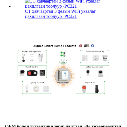
CT хавчаартай 3 фазын WiFi ухаалаг
цахилгаан тоолуур -PC321
OEM болон түгээлтийн зориулалттай 50+ төхөөрөмжтэй