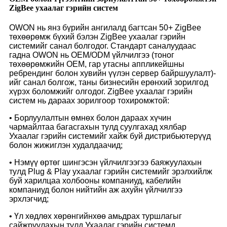
ZigBee ухаалаг гэрийн систем
OWON нь янз бүрийн ангилалд багтсан 50+ ZigBee
төхөөрөмж бүхий бэлэн ZigBee ухаалаг гэрийн
системийг санал болгодог. Стандарт саналуудаас
гадна OWON нь OEM/ODM үйлчилгээ (тоног
төхөөрөмжийн OEM, гар утасны аппликейшны
ребрендинг болон хувийн үүлэн сервер байршуулалт)-
ийг санал болгож, таны бизнесийн ерөнхий зорилгод
хүрэх боломжийг олгодог. ZigBee ухаалаг гэрийн
систем нь дараах зорилгоор тохиромжтой:
• Борлуулалтын өмнөх болон дараах хүчин
чармайлтаа багасгахын тулд суулгахад хялбар
Ухаалаг гэрийн системийг хайж буй дистрибьютерүүд
болон жижиглэн худалдаачид;
• Нэмүү өртөг шингэсэн үйлчилгээгээ баяжуулахын
тулд Plug & Play ухаалаг гэрийн системийг эрэлхийлж
буй харилцаа холбооны компаниуд, кабелийн
компаниуд болон нийтийн аж ахуйн үйлчилгээ
эрхлэгчид;
• Үл хөдлөх хөрөнгийнхөө амьдрах туршлагыг
сайжруулахын тулд Ухаалаг гэрийн системд