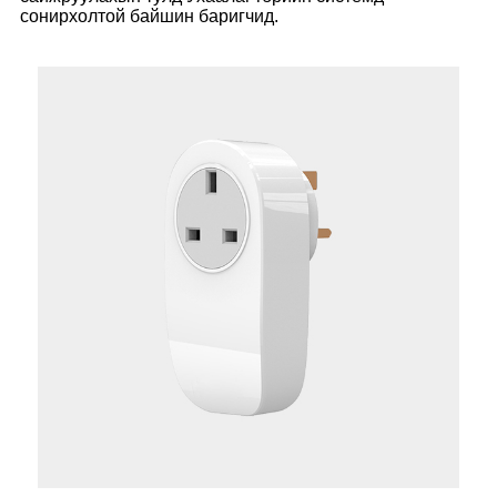
сонирхолтой байшин баригчид.