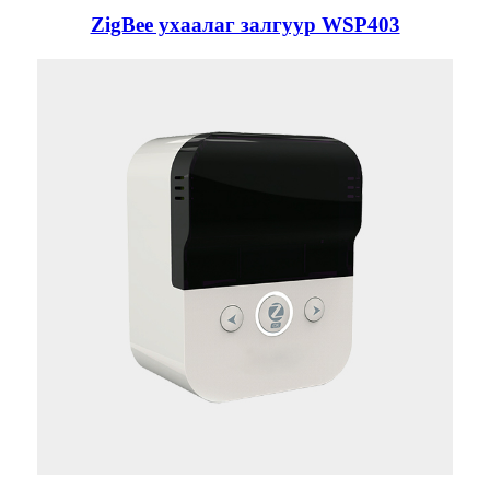
ZigBee ухаалаг залгуур WSP403