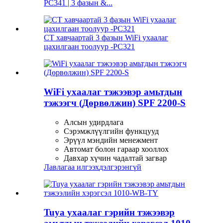
PC341 | 3 фазын &...
CT хавчаартай 3 фазын WiFi ухаалаг
цахилгаан тоолуур -PC321
WiFi ухаалаг тэжээвэр амьтдын
тэжээгч (Дөрвөлжин) SPF 2200-S
Алсын удирдлага
Сэрэмжлүүлгийн функцууд
Эрүүл мэндийн менежмент
Автомат болон гараар хооллох
Давхар хүчин чадалтай загвар
Лавлагаа илгээх
дэлгэрэнгүй
Tuya ухаалаг гэрийн тэжээвэр