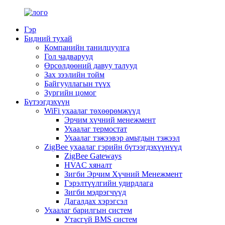
Гэр
Бидний тухай
Компанийн танилцуулга
Гол чадварууд
Өрсөлдөөний давуу талууд
Зах зээлийн тойм
Байгууллагын түүх
Зургийн цомог
Бүтээгдэхүүн
WiFi ухаалаг төхөөрөмжүүд
Эрчим хүчний менежмент
Ухаалаг термостат
Ухаалаг тэжээвэр амьтдын тэжээл
ZigBee ухаалаг гэрийн бүтээгдэхүүнүүд
ZigBee Gateways
HVAC хяналт
Зигби Эрчим Хүчний Менежмент
Гэрэлтүүлгийн удирдлага
Зигби мэдрэгчүүд
Дагалдах хэрэгсэл
Ухаалаг барилгын систем
Утасгүй BMS систем