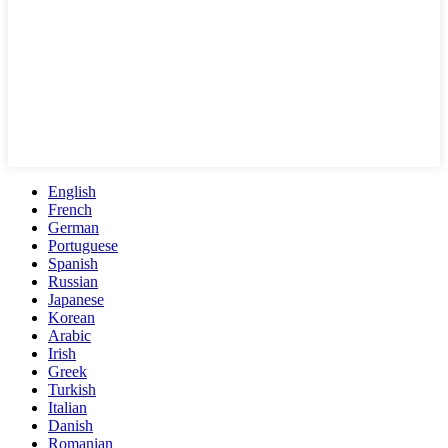
English
French
German
Portuguese
Spanish
Russian
Japanese
Korean
Arabic
Irish
Greek
Turkish
Italian
Danish
Romanian