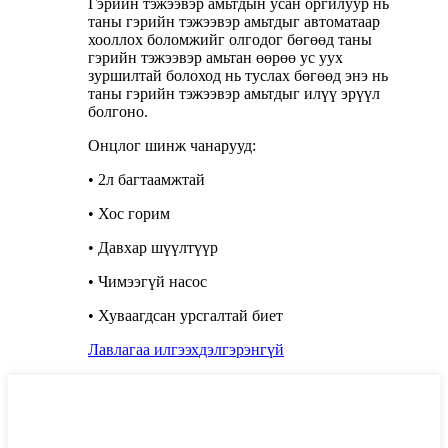
Гэрийн тэжээвэр амьтдын усан оргилуур нь
таны гэрийн тэжээвэр амьтдыг автоматаар
хооллох боломжийг олгодог бөгөөд таны
гэрийн тэжээвэр амьтан өөрөө ус уух
зуршилтай болоход нь туслах бөгөөд энэ нь
таны гэрийн тэжээвэр амьтдыг илүү эрүүл
болгоно.
Онцлог шинж чанарууд:
• 2л багтаамжтай
• Хос горим
• Давхар шүүлтүүр
• Чимээгүй насос
• Хуваагдсан урсгалтай биет
Лавлагаа илгээх
дэлгэрэнгүй