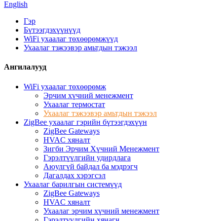
English
Гэр
Бүтээгдэхүүнүүд
WiFi ухаалаг төхөөрөмжүүд
Ухаалаг тэжээвэр амьтдын тэжээл
Ангилалууд
WiFi ухаалаг төхөөрөмж
Эрчим хүчний менежмент
Ухаалаг термостат
Ухаалаг тэжээвэр амьтдын тэжээл
ZigBee ухаалаг гэрийн бүтээгдэхүүн
ZigBee Gateways
HVAC хяналт
Зигби Эрчим Хүчний Менежмент
Гэрэлтүүлгийн удирдлага
Аюулгүй байдал ба мэдрэгч
Дагалдах хэрэгсэл
Ухаалаг барилгын системүүд
ZigBee Gateways
HVAC хяналт
Ухаалаг эрчим хүчний менежмент
Гэрэлтүүлгийн хянагч