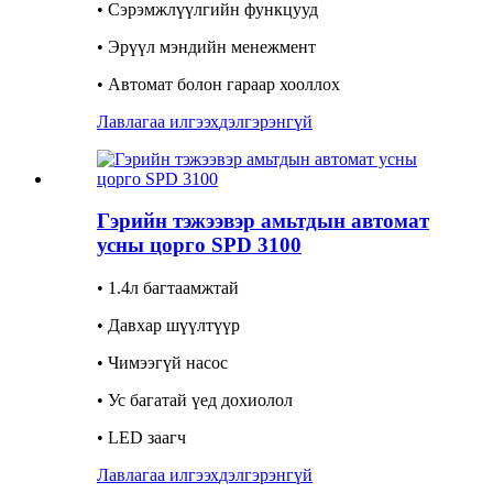
• Сэрэмжлүүлгийн функцууд
• Эрүүл мэндийн менежмент
• Автомат болон гараар хооллох
Лавлагаа илгээх
дэлгэрэнгүй
Гэрийн тэжээвэр амьтдын автомат
усны цорго SPD 3100
• 1.4л багтаамжтай
• Давхар шүүлтүүр
• Чимээгүй насос
• Ус багатай үед дохиолол
• LED заагч
Лавлагаа илгээх
дэлгэрэнгүй