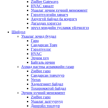
ZigBee Gateways
HVAC хяналт
Ухаалаг эрчим хүчний менежмент
Гэрэлтүүлгийн хянагч
Аюулгүй байдал ба мэдрэгч
Дагалдах хэрэгсэл
эрүүл мэндийн тусламж үйлчилгээ
Шийдэл
Ухаалаг зочид буудал
Гарц
Сандарсан Товч
Гэрэлтүүлэг
HVAC
Эрчим хүч
Байгаль орчин
Ахмад настны асрамжийн газар
ZigBee гарц
Сандарсан товчлуур
Унтах
Хөдөлгөөнт байдал
Тохиромжтой байдал
Эрчим хүчний менежмент
ZigBee гарц
Ухаалаг залгуурууд
Динрэйл тоолуур