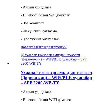
• Алсын удирдлага
• Bluetooth болон Wifi дэмжлэг
• Зөв хооллолт
• 4л хүнсний багтаамж
• Хос хүчийг хамгаалах
Лавлагаа илгээх
дэлгэрэнгүй
Ухаалаг тэжээвэр амьтдын тэжээгч
(Дөрвөлжин) – WiFi/BLE хувилбар
– SPF 2200-WB-TY
• Алсын удирдлага
• Bluetooth болон WIFI дэмжлэг