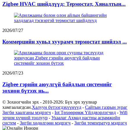
Zigbee HVAC шийдлүүд: Термостат, Хяналтын...
2026/07/27
Коммерцийн хувьд хуурамч термостат шийдэл ...
2026/07/23
Zigbee гэрийн аюулгүй байдлын системийг
зохион бүтээх нь...
© Зохиогчийн эрх - 2010-2026: Бүх эрх хуулиар
хамгаалагдсан.
Халуун бүтээгдэхүүнүүд
-
Сайтын газрын зураг
Зигби хаалганы мэдрэгч
-
Iot Төхөөрөмж Үйлдвэрлэгчид
-
Wifi
эрчим хүчний тоолуур
-
Ухаалаг Ахмад настны асрамжийн
систем
-
Зигби хөдөлгөөн мэдрэгч
-
Зигби температур мэдрэгч