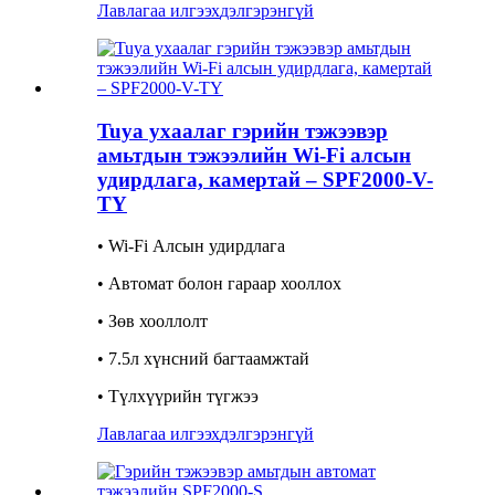
Лавлагаа илгээх
дэлгэрэнгүй
Tuya ухаалаг гэрийн тэжээвэр
амьтдын тэжээлийн Wi-Fi алсын
удирдлага, камертай – SPF2000-V-
TY
• Wi-Fi Алсын удирдлага
• Автомат болон гараар хооллох
• Зөв хооллолт
• 7.5л хүнсний багтаамжтай
• Түлхүүрийн түгжээ
Лавлагаа илгээх
дэлгэрэнгүй