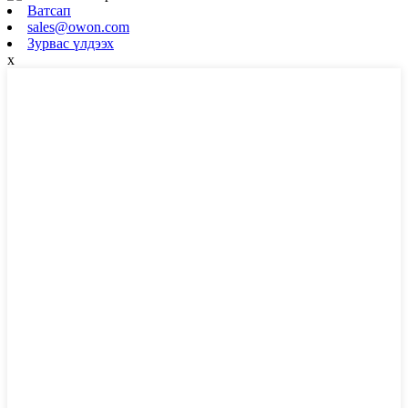
Ватсап
sales@owon.com
Зурвас үлдээх
x