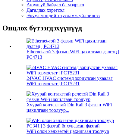
Аюулгүй байдал ба мэдрэгч
Дагалдах хэрэгсэл
Эрүүл мэндийн тусламж үйлчилгээ
Онцлох бүтээгдэхүүнүүд
Ethernet-тэй 3 фазын WiFi цахилгаан дэлгэц |
PC4713
24VAC HVAC системд зориулсан ухаалаг
WiFi термостат | PCT5231
Хуурай контакттай Din Rail 3 фазын WiFi
цахилгаан тоолуур...
WiFi олон хэлхээтэй цахилгаан тоолуур