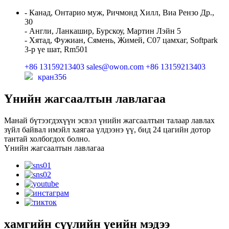
- Канад, Онтарио муж, Ричмонд Хилл, Виа Рензо Др.,
30
- Англи, Ланкашир, Бурскоу, Мартин Лэйн 5
- Хятад, Фужиан, Сямень, Жимей, C07 цамхаг, Softpark
3-р үе шат, Rm501
+86 13159213403
sales@owon.com
+86 13159213403
кран356
Үнийн жагсаалтын лавлагаа
Манай бүтээгдэхүүн эсвэл үнийн жагсаалтын талаар лавлах
зүйл байвал имэйл хаягаа үлдээнэ үү, бид 24 цагийн дотор
тантай холбогдох болно.
Үнийн жагсаалтын лавлагаа
хамгийн сүүлийн үеийн мэдээ