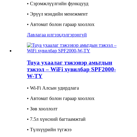
• Сэрэмжлүүлгийн функцууд
• Эрүүл мэндийн менежмент
• Автомат болон гараар хооллох
Лавлагаа илгээх
дэлгэрэнгүй
Tuya ухаалаг тэжээвэр амьтдын
тэжээл – WiFi хувилбар SPF2000-
W-TY
• Wi-Fi Алсын удирдлага
• Автомат болон гараар хооллох
• Зөв хооллолт
• 7.5л хүнсний багтаамжтай
• Түлхүүрийн түгжээ