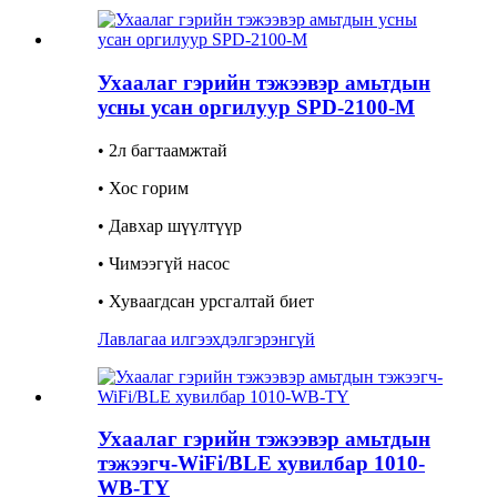
Ухаалаг гэрийн тэжээвэр амьтдын
усны усан оргилуур SPD-2100-M
• 2л багтаамжтай
• Хос горим
• Давхар шүүлтүүр
• Чимээгүй насос
• Хуваагдсан урсгалтай биет
Лавлагаа илгээх
дэлгэрэнгүй
Ухаалаг гэрийн тэжээвэр амьтдын
тэжээгч-WiFi/BLE хувилбар 1010-
WB-TY