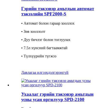
Гэрийн тэжээвэр амьтдын автомат
тэжээлийн SPF2000-S
• Автомат болон гараар хооллох
• Зөв хооллолт
• Дуу бичлэг болон тоглуулах
• 7.5л хүнсний багтаамжтай
• Түлхүүрийн түгжээ
Лавлагаа илгээх
дэлгэрэнгүй
Ухаалаг гэрийн тэжээвэр амьтдын
усны усан оргилуур SPD-2100