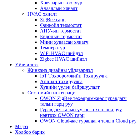
Хавчаарын тоолуур
Ачааллын хяналт
HVAC хяналт
ZigBee гарц
Фанкойл термостат
АНУ-ын термостат
Европын термостат
Мини хуваасан хянагч
Температур
WiFi HVAC шийдэл
Zigbee HVAC шийдэл
Үйлчилгээ
Жинхэнэ дизайны үйлдвэрлэл
IoT Төхөөрөмжийн Тохируулга
Апп-ын тохируулга
Хувийн үүлэн байршуулалт
Системийн интеграци
OWON ZigBee төхөөрөмжөөс гуравдагч
талын гарц руу
Гуравдагч талын үүлэн технологи руу
нэвтрэх OWON гарц
OWON Cloud-аас гуравдагч талын Cloud руу
Мэдээ
Холбоо барих