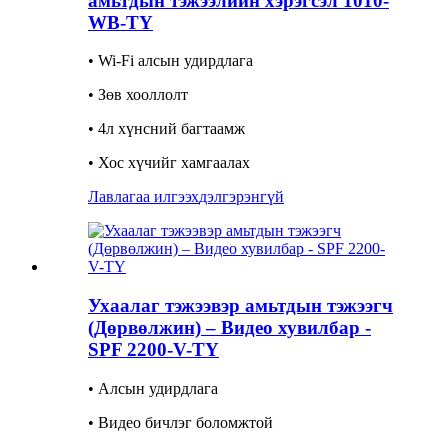
амьтдын тэжээлийн хэрэгсэл 1010-
WB-TY
• Wi-Fi алсын удирдлага
• Зөв хооллолт
• 4л хүнсний багтаамж
• Хос хүчийг хамгаалах
Лавлагаа илгээх
дэлгэрэнгүй
Ухаалаг тэжээвэр амьтдын тэжээгч
(Дөрвөлжин) – Видео хувилбар -
SPF 2200-V-TY
• Алсын удирдлага
• Видео бичлэг боломжтой